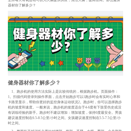
器材你了解多少？
健身器材你了解多少？
1、跑步机的使用方法实际上是比较传统的，根据跑步机。页面操作：
1。扫描代码登录到操作界面，点击开始跑步可以1跑步时会有实时心率和
卡路里显示，帮助你更好的监控身体运动状况2。跑步时，你可以选择跑步
机的坡度和速度。一般来说，跑步机的坡度适合于4-6度有下肢受伤史或没
有训练经验的新手。跑步时不建议增加：增加坡度，保持0度最安全。男孩
建议速度控制在6.5-8.5公里/小时之间。女孩建议速度控制在5.5-7.5公里/小
时之间。