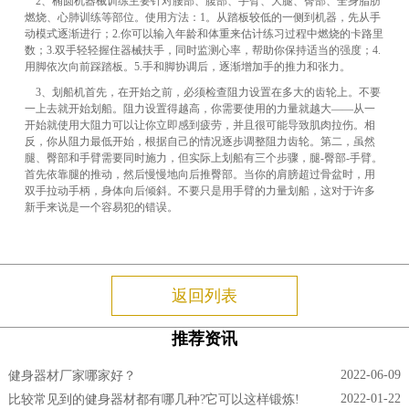
2、椭圆机器械训练主要针对腰部、腹部、手臂、大腿、臀部、全身脂肪
燃烧、心肺训练等部位。使用方法：1。从踏板较低的一侧到机器，先从手
动模式逐渐进行；2.你可以输入年龄和体重来估计练习过程中燃烧的卡路里
数；3.双手轻轻握住器械扶手，同时监测心率，帮助你保持适当的强度；4.
用脚依次向前踩踏板。5.手和脚协调后，逐渐增加手的推力和张力。
3、划船机首先，在开始之前，必须检查阻力设置在多大的齿轮上。不要
一上去就开始划船。阻力设置得越高，你需要使用的力量就越大——从一
开始就使用大阻力可以让你立即感到疲劳，并且很可能导致肌肉拉伤。相
反，你从阻力最低开始，根据自己的情况逐步调整阻力齿轮。第二，虽然
腿、臀部和手臂需要同时施力，但实际上划船有三个步骤，腿-臀部-手臂。
首先依靠腿的推动，然后慢慢地向后推臀部。当你的肩膀超过骨盆时，用
双手拉动手柄，身体向后倾斜。不要只是用手臂的力量划船，这对于许多
新手来说是一个容易犯的错误。
返回列表
推荐资讯
2022-06-09
健身器材厂家哪家好？
2022-01-22
比较常见到的健身器材都有哪几种?它可以这样锻炼!