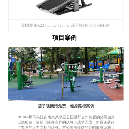
美国爱康X22 Incline Trainer 茄子视频污污污登山机
项目案例
（NETL27718）
茄子视频污免费、健身路径案例
2019年期间与江苏南京某小区公园进行合作购置的外贸健身
设施项目，目前已经在客户的认可下成功完成，而且还获得
了客户的大力支持与认可。本公司所提供的公园健身设施，